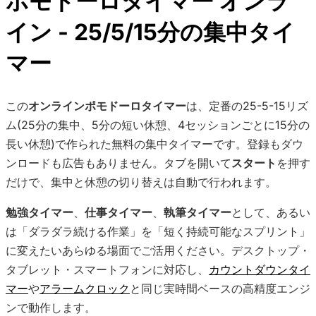
ポモドーロタイマー オンラ
イン - 25/5/15分の集中タイ
マー
この
オンラインポモドーロタイマー
は、定番の25-5-15リズ
ム(25分の集中、5分の短い休憩、4セッションごとに15分の
長い休憩)で作られた無料の集中タイマーです。登録もダウ
ンロードも広告もありません。タブを開いて
スタート
を押す
だけで、集中と休憩の切り替えは自動で行われます。
勉強タイマー
、
仕事タイマー
、
執筆タイマー
として、あるい
は「ダラダラ続ける作業」を「短く持続可能なスプリント」
に変えたいあらゆる場面でご活用ください。デスクトップ・
タブレット・スマートフォンに対応し、
カウントダウンタイ
マー
や
アラームクロック
と同じ実時間ベースの高精度エンジ
ンで動作します。