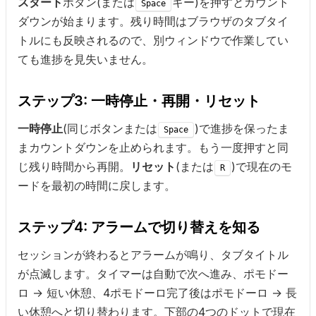
スタート
ボタン(または
キー)を押すとカウント
Space
ダウンが始まります。残り時間はブラウザのタブタイ
トルにも反映されるので、別ウィンドウで作業してい
ても進捗を見失いません。
ステップ3: 一時停止・再開・リセット
一時停止
(同じボタンまたは
)で進捗を保ったま
Space
まカウントダウンを止められます。もう一度押すと同
じ残り時間から再開。
リセット
(または
)で現在のモ
R
ードを最初の時間に戻します。
ステップ4: アラームで切り替えを知る
セッションが終わるとアラームが鳴り、タブタイトル
が点滅します。タイマーは自動で次へ進み、ポモドー
ロ → 短い休憩、4ポモドーロ完了後はポモドーロ → 長
い休憩へと切り替わります。下部の4つのドットで現在