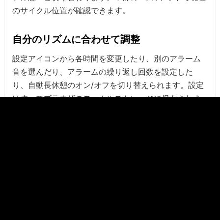
のサイクル位置が確認できます。
自分のリズムに合わせて調整
設定アイコンから各時間を変更したり、別のアラーム
音を選んだり、アラームの繰り返し回数を設定した
り、自動長休憩のオン/オフを切り替えられます。設定
はすべてブラウザのローカルストレージに保存されま
す。
キーボードショートカット(デスク
トップ)
- 現在のセッションをスタート/一時停止
Space
- 現在のセッションを最初の時間にリセット
R