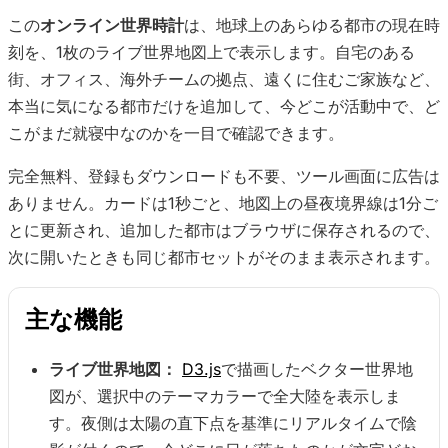
この
オンライン世界時計
は、地球上のあらゆる都市の現在時
刻を、1枚のライブ世界地図上で表示します。自宅のある
街、オフィス、海外チームの拠点、遠くに住むご家族など、
本当に気になる都市だけを追加して、今どこが活動中で、ど
こがまだ就寝中なのかを一目で確認できます。
完全無料、登録もダウンロードも不要、ツール画面に広告は
ありません。カードは1秒ごと、地図上の昼夜境界線は1分ご
とに更新され、追加した都市はブラウザに保存されるので、
次に開いたときも同じ都市セットがそのまま表示されます。
主な機能
ライブ世界地図：
D3.js
で描画したベクター世界地
図が、選択中のテーマカラーで全大陸を表示しま
す。夜側は太陽の直下点を基準にリアルタイムで陰