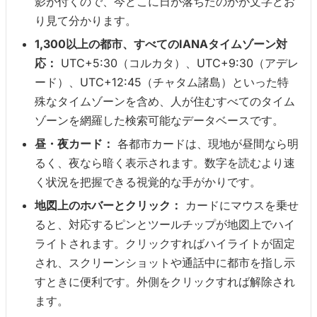
影が付くので、今どこに日が落ちたのかが文字どお
り見て分かります。
1,300以上の都市、すべてのIANAタイムゾーン対
応：
UTC+5:30（コルカタ）、UTC+9:30（アデレ
ード）、UTC+12:45（チャタム諸島）といった特
殊なタイムゾーンを含め、人が住むすべてのタイム
ゾーンを網羅した検索可能なデータベースです。
昼・夜カード：
各都市カードは、現地が昼間なら明
るく、夜なら暗く表示されます。数字を読むより速
く状況を把握できる視覚的な手がかりです。
地図上のホバーとクリック：
カードにマウスを乗せ
ると、対応するピンとツールチップが地図上でハイ
ライトされます。クリックすればハイライトが固定
され、スクリーンショットや通話中に都市を指し示
すときに便利です。外側をクリックすれば解除され
ます。