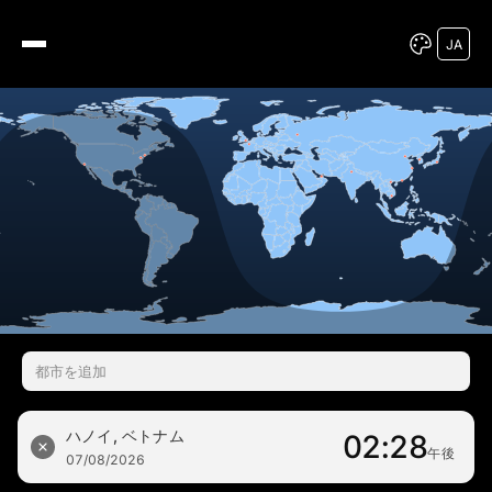
JA
JA
ハノイ, ベトナム
02:28
午後
07/08/2026