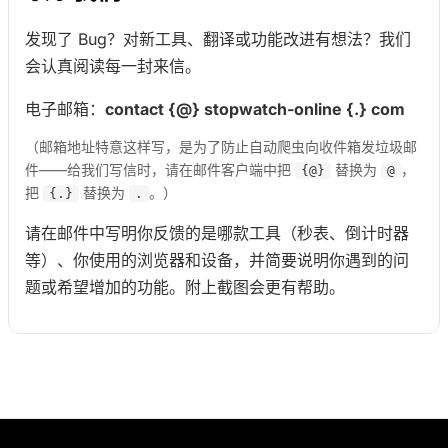
发现了 Bug？对新工具、翻译或功能改进有想法？我们
会认真阅读每一封来信。
电子邮箱：
contact {@} stopwatch-online {.} com
（邮箱地址特意这样写，是为了防止自动爬虫向收件箱发垃圾邮
件——给我们写信时，请在邮件客户端中把
替换为
，
{@}
@
把
替换为
。）
{.}
.
请在邮件中写明你反馈的是哪款工具（秒表、倒计时器
等）、你使用的浏览器和设备，并简要说明你遇到的问
题或希望增加的功能。附上截图会更有帮助。