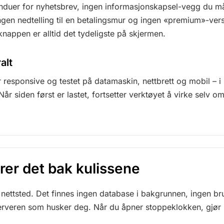
nduer for nyhetsbrev, ingen informasjonskapsel-vegg du m
gen nedtelling til en betalingsmur og ingen «premium»-ver
knappen er alltid det tydeligste på skjermen.
alt
r responsive og testet på datamaskin, nettbrett og mobil – i
år siden først er lastet, fortsetter verktøyet å virke selv o
rer det bak kulissene
sk nettsted. Det finnes ingen database i bakgrunnen, ingen b
erveren som husker deg. Når du åpner stoppeklokken, gjør 