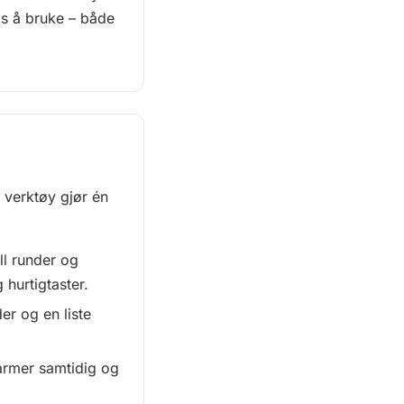
tis å bruke – både
 verktøy gjør én
ll runder og
hurtigtaster.
er og en liste
larmer samtidig og