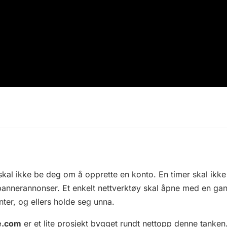
kal ikke be deg om å opprette en konto. En timer skal ikk
annerannonser. Et enkelt nettverktøy skal åpne med en ga
nter, og ellers holde seg unna.
e.com
er et lite prosjekt bygget rundt nettopp denne tanken