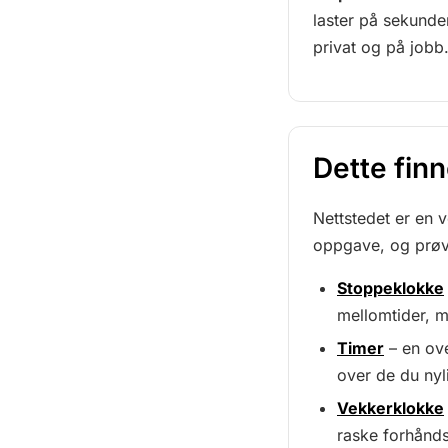
laster på sekunder
privat og på jobb
Dette finn
Nettstedet er en 
oppgave, og prøve
Stoppeklokke
mellomtider, m
Timer
– en ove
over de du nyl
Vekkerklokke
raske forhånds