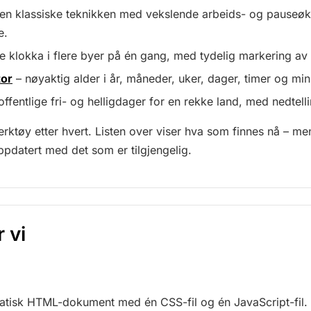
en klassiske teknikken med vekslende arbeids- og pauseøkt
e.
e klokka i flere byer på én gang, med tydelig markering av
tor
– nøyaktig alder i år, måneder, uker, dager, timer og minu
offentlige fri- og helligdager for en rekke land, med nedtelli
verktøy etter hvert. Listen over viser hva som finnes nå – men
oppdatert med det som er tilgjengelig.
r vi
statisk HTML-dokument med én CSS-fil og én JavaScript-fil.