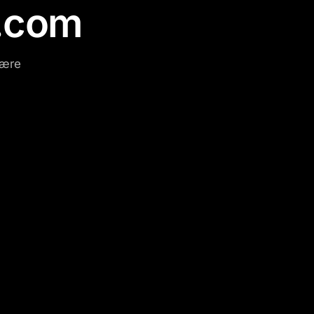
.com
være