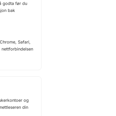
å godta før du
sjon bak
 Chrome, Safari,
m nettforbindelsen
rukerkontoer og
nettleseren din