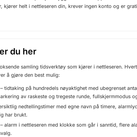
, kjører helt i nettleseren din, krever ingen konto og er gra
.
er du her
voksende samling tidsverktøy som kjører i nettleseren. Hvert
r å gjøre den best mulig:
– tidtaking på hundredels nøyaktighet med ubegrenset anta
arkering av raskeste og tregeste runde, fullskjermmodus og 
rsiktlig nedtellingstimer med egne navn på timere, alarmlyd
ig har brukt.
– alarm i nettleseren med klokke som går i sanntid, flere a
valg.