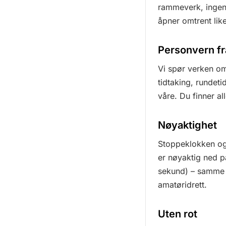
rammeverk, ingen 
åpner omtrent lik
Personvern fr
Vi spør verken om 
tidtaking, rundeti
våre. Du finner al
Nøyaktighet
Stoppeklokken og
er nøyaktig ned p
sekund) – samme p
amatøridrett.
Uten rot