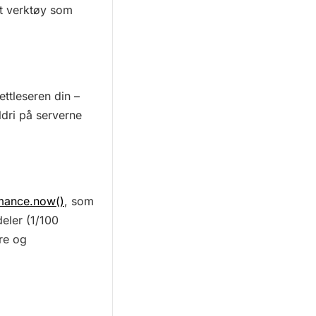
et verktøy som
ettleseren din –
ldri på serverne
mance.now()
, som
eler (1/100
re og