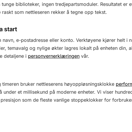
tunge biblioteker, ingen tredjepartsmoduler. Resultatet er 
e raskt som nettleseren rekker å tegne opp tekst.
a start
navn, e-postadresse eller konto. Verktøyene kjører helt i n
der, temavalg og nylige økter lagres lokalt på enheten din, a
le detaljene i
personvernerklæringen
vår.
 timeren bruker nettleserens høyoppløsningsklokke
perfor
å under et millisekund på moderne enheter. Vi viser hundred
resisjon som de fleste vanlige stoppeklokker for forbruke