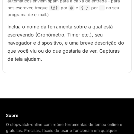
automáticos enviem spam para a caixa de entrada - para
nos escrever, troque
por
e
por
no seu
{@}
@
{.}
.
programa de e-mail.)
Inclua o nome da ferramenta sobre a qual está
escrevendo (Cronômetro, Timer etc.), seu
navegador e dispositivo, e uma breve descrição do
que você viu ou do que gostaria de ver. Capturas
de tela ajudam.
Sobre
O stopwatch-online.com reúne ferramentas de tempo online e
gratuitas. Precisas, fáceis de usar e funcionam em qualquer