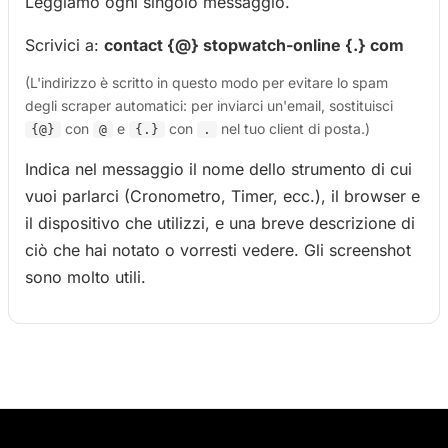
Leggiamo ogni singolo messaggio.
Scrivici a:
contact {@} stopwatch-online {.} com
(L'indirizzo è scritto in questo modo per evitare lo spam
degli scraper automatici: per inviarci un'email, sostituisci
con
e
con
nel tuo client di posta.)
{@}
@
{.}
.
Indica nel messaggio il nome dello strumento di cui
vuoi parlarci (Cronometro, Timer, ecc.), il browser e
il dispositivo che utilizzi, e una breve descrizione di
ciò che hai notato o vorresti vedere. Gli screenshot
sono molto utili.