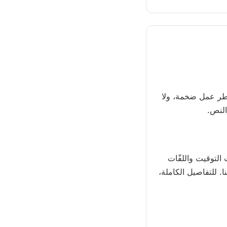
 مع ملف CSS واحد وملف JavaScript واحد. لا أُطر عمل ضخمة، ولا
النص.
التوقيت واللفّات
 للتفاصيل الكاملة،