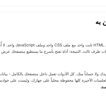
 به
كل صفحة هي مستند HTML ثابت واحد
دوات طرف ثالث. النتيجة: أداة تفتح بأسرع ما يستطيع متصفحك عرض 
دك ولا حساباً منك. كل الأدوات تعمل داخل متصفحك بالكامل - بيانات 
جلسات الأخيرة كلها محفوظة محلياً على جهازك، وليست على خوادمنا.
ية
.