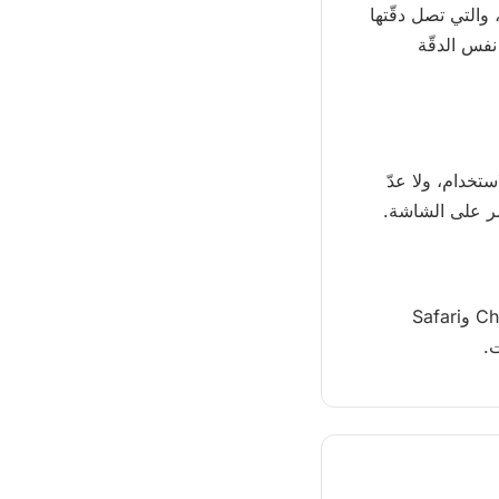
والتي تصل دقّتها
ثة. نعرض جزء المئة من الثانية (1/100) - وهي نفس الدقّة
ستخدام، ولا عدّ
صر على الشاشة.
كل الأدوات متجاوبة ومُختبَرة على الكمبيوتر المكتبي والجهاز اللوحي والهاتف - على Chrome وSafari