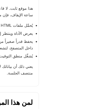
هذا موقع ثابت. لا قا
ساعة الإيقاف، فإن 
يُحمِّل ملفات HTML وCSS وJavaScript الخاصة بتلك الصفحة فقط.
يعرض الأداة وينتظر إ
يحفظ قدراً صغيراً من
داخل المتصفح، لتشعر ب
يُشغِّل منطق التوقيت 
يعني ذلك أن بياناتك ل
منتصف الجلسة.
لمن هذا الم