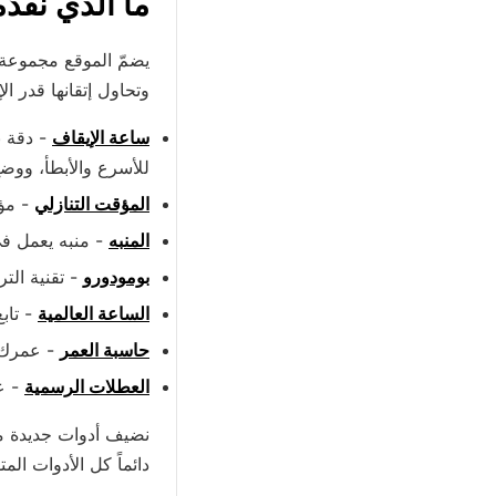
ما الذي نقدّ
يضمّ الموقع مجموعة 
وتحاول إتقانها قدر ال
ساعة الإيقاف
- دقة ب
للأسرع والأبطأ، ووض
المؤقت التنازلي
- مؤق
المنبه
- منبه يعمل في
بومودورو
- تقنية الت
الساعة العالمية
- تاب
حاسبة العمر
- عمرك ب
العطلات الرسمية
- ع
نضيف أدوات جديدة مع 
دائماً كل الأدوات المت