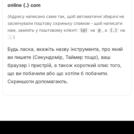
online {.} com
(Адресу написано саме так, щоб автоматичні збирачі не
засмічували поштову скриньку спамом - щоб написати
нам, замініть у поштовому клієнті
на
, а
на
{@}
@
{.}
)
.
Будь ласка, вкажіть назву інструмента, про який
ви пишете (Секундомір, Таймер тощо), ваш
браузер і пристрій, а також короткий опис того,
що ви побачили або що хотіли б побачити.
Скриншоти допомагають.