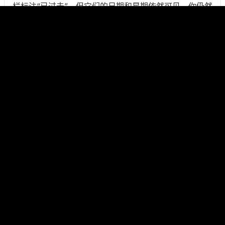
栏标注“已过去”，但它们的日期和星期依然可见，你仍然
可以把表格当作参考。
节日日期是如何计算的
大多数节日很简单：元旦是 1 月 1 日，圣诞节是 12 月
25 日。但全球还有相当一部分节日是
移动节日
，它们和
农历或宗教历法挂钩，每年的公历日期都会变动。我们
的日历能把这些情况全部处理好：
天主教复活节：
采用复活节计算法中标准的高斯算
法，可以算出任意年份复活节星期日的公历日期。受
难节、复活节星期一、耶稣升天节、五旬节和圣体节
都是基于这一天往前后推算出来的。
东正教复活节：
用儒略历版本的复活节计算法算出，