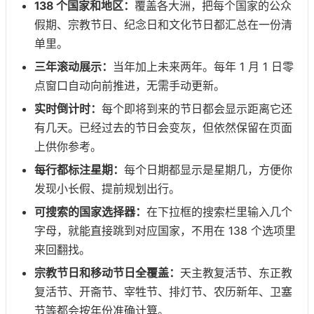
138 个国家和地区：
覆盖各大洲，把每个国家的公众
假期、宗教节日、纪念日和文化节日都汇总在一份清
单里。
三年滚动展示：
当年加上未来两年。每年 1 月 1 日零
点窗口自动向前推进，无需手动更新。
实时倒计时：
每个即将到来的节日都会显示距离它还
有几天。已经过去的节日会变灰，但依然保留在页面
上供你参考。
每行都标注星期：
每个日期都显示是星期几，方便你
发现小长假、提前规划出行。
可搜索的国家选择器：
在下拉框的搜索栏里输入几个
字母，就能直接跳到对应国家，不用在 138 个选项里
来回翻找。
宗教节日和移动节日全覆盖：
天主教复活节、东正教
复活节、开斋节、宰牲节、排灯节、农历新年、卫塞
节等都会按年份准确计算。