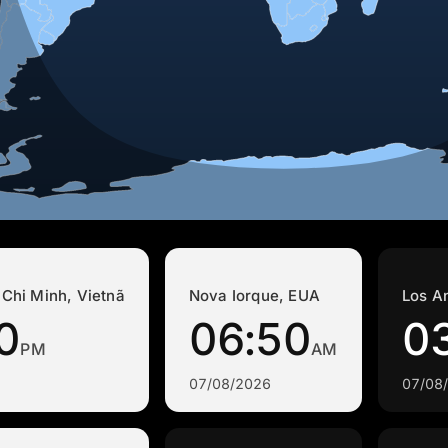
Chi Minh, Vietnã
Nova Iorque, EUA
Los A
0
06:50
0
PM
AM
07/08/2026
07/08