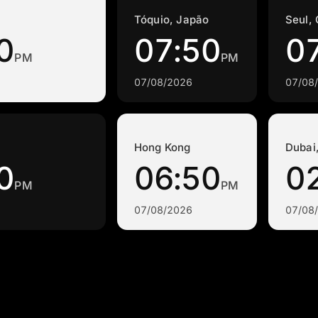
Tóquio, Japão
Seul, 
0
07:50
0
PM
PM
07/08/2026
07/08
a
Hong Kong
Dubai
0
06:50
0
PM
PM
07/08/2026
07/08