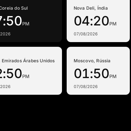
Coreia do Sul
Nova Deli, Índia
7:50
04:20
PM
PM
/2026
07/08/2026
, Emirados Árabes Unidos
Moscovo, Rússia
2:50
01:50
PM
PM
/2026
07/08/2026