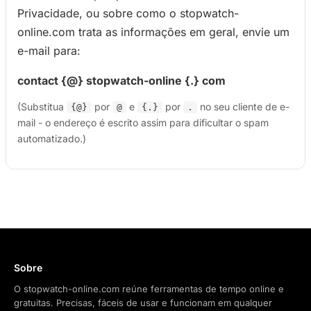
Privacidade, ou sobre como o stopwatch-
online.com trata as informações em geral, envie um
e-mail para:
contact {@} stopwatch-online {.} com
(Substitua
por
e
por
no seu cliente de e-
{@}
@
{.}
.
mail - o endereço é escrito assim para dificultar o spam
automatizado.)
Sobre
O stopwatch-online.com reúne ferramentas de tempo online e
gratuitas. Precisas, fáceis de usar e funcionam em qualquer