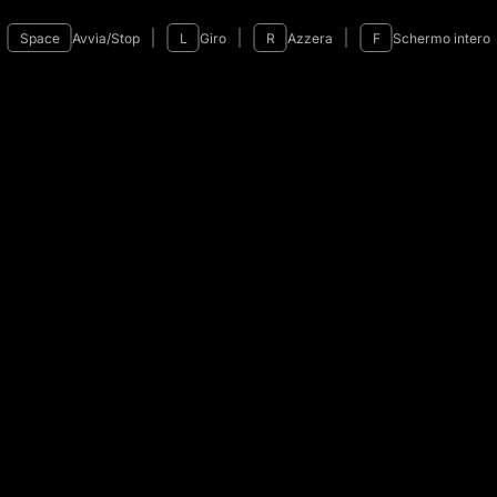
Space
Avvia/Stop
L
Giro
R
Azzera
F
Schermo intero