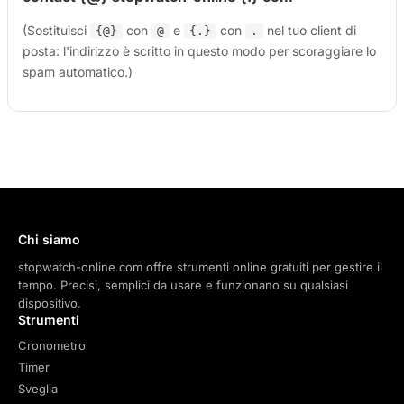
(Sostituisci
con
e
con
nel tuo client di
{@}
@
{.}
.
posta: l'indirizzo è scritto in questo modo per scoraggiare lo
spam automatico.)
Chi siamo
stopwatch-online.com offre strumenti online gratuiti per gestire il
tempo. Precisi, semplici da usare e funzionano su qualsiasi
dispositivo.
Strumenti
Cronometro
Timer
Sveglia