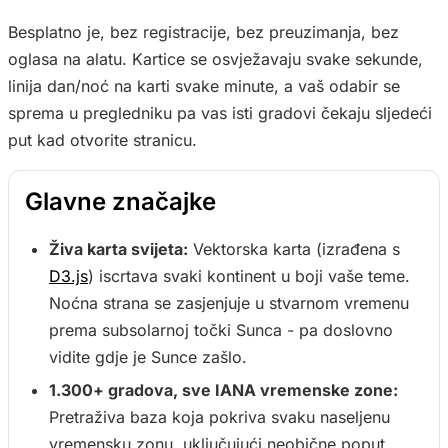
Besplatno je, bez registracije, bez preuzimanja, bez
oglasa na alatu. Kartice se osvježavaju svake sekunde,
linija dan/noć na karti svake minute, a vaš odabir se
sprema u pregledniku pa vas isti gradovi čekaju sljedeći
put kad otvorite stranicu.
Glavne značajke
Živa karta svijeta:
Vektorska karta (izrađena s
D3.js
) iscrtava svaki kontinent u boji vaše teme.
Noćna strana se zasjenjuje u stvarnom vremenu
prema subsolarnoj točki Sunca - pa doslovno
vidite gdje je Sunce zašlo.
1.300+ gradova, sve IANA vremenske zone:
Pretraživa baza koja pokriva svaku naseljenu
vremensku zonu, uključujući neobične poput