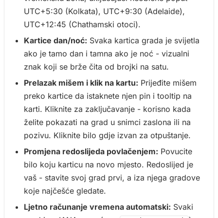
UTC+5:30 (Kolkata), UTC+9:30 (Adelaide),
UTC+12:45 (Chathamski otoci).
Kartice dan/noć:
Svaka kartica grada je svijetla
ako je tamo dan i tamna ako je noć - vizualni
znak koji se brže čita od brojki na satu.
Prelazak mišem i klik na kartu:
Prijeđite mišem
preko kartice da istaknete njen pin i tooltip na
karti. Kliknite za zaključavanje - korisno kada
želite pokazati na grad u snimci zaslona ili na
pozivu. Kliknite bilo gdje izvan za otpuštanje.
Promjena redoslijeda povlačenjem:
Povucite
bilo koju karticu na novo mjesto. Redoslijed je
vaš - stavite svoj grad prvi, a iza njega gradove
koje najčešće gledate.
Ljetno računanje vremena automatski:
Svaki