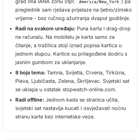
grad ima IANA zonu (npr.
) pa
America/New_York
preglednik sam rješava prijelaze na ljetno/zimsko
vrijeme - bez ručnog ažuriranja dvaput godišnje.
Radi na svakom uređaju:
Puna karta i drag-drop
na računalu. Na mobitelu je karta samo za
čitanje, a tražilica stoji iznad popisa kartica u
jednom stupcu. Kartice su prilagođene dodiru s
jasnim gumbom za uklanjanje.
8 boja tema:
Tamna, Svijetla, Crvena, Tirkizna,
Plava, Ljubičasta, Zelena, Škriljevac. Svjetski sat
se uklapa u ostatak stopwatch-online.com.
Radi offline:
Jednom kada se stranica učita,
svjetski sat nastavlja kucati i osvježavati noćnu
stranu karte bez internetske veze.