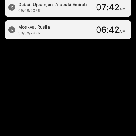
Dubai, Ujedinjeni Arapski Emirati
07:42
AM
09/08/2026
Moskva, Rusija
06:42
AM
09/08/2026