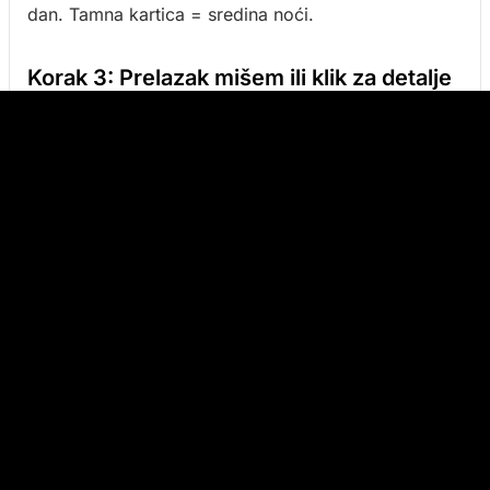
dan. Tamna kartica = sredina noći.
Korak 3: Prelazak mišem ili klik za detalje
Prijeđite mišem preko kartice i odgovarajući pin se
zasvijetli na karti s tooltipom koji prikazuje puno ime
grada.
Kliknite
karticu da zaključate to isticanje na
karti - stranica se vraća na kartu pa je vidite. Kliknite
izvan karte ili na drugu karticu za otpuštanje.
Prelazak mišem izravno preko pina na karti radi isto.
Korak 4: Promijenite redoslijed
povlačenjem
Pritisnite i držite bilo koju karticu mišem, povucite je
gdje želite i ispustite. Novi redoslijed se odmah
sprema. Ovo je najlakši način da svoj grad stavite na
prvo mjesto i grupirate gradove po regijama.