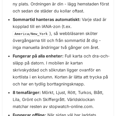
ny plats. Ordningen är din - lägg hemstaden först
och sedan de städer du kollar oftast.
Sommartid hanteras automatiskt:
Varje stad är
kopplad till en IANA-zon (t.ex.
), så webbläsaren sköter
America/New_York
övergångarna till och från sommartid åt dig -
inga manuella ändringar två gånger om året.
Fungerar på alla enheter:
Full karta och dra-och-
släpp på datorn. I mobilen är kartan
skrivskyddad och sökrutan ligger ovanför en
kortlista i en kolumn. Korten är lätta att trycka på
och har en tydlig borttagningsknapp.
8 temafärger:
Mörkt, Ljust, Rött, Turkos, Blått,
Lila, Grönt och Skiffergrått. Världsklockan
matchar resten av stopwatch-online.com.
Fungerar offline:
När sidan väl har laddats