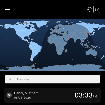
SV
SV
Hanoi, Vietnam
03:33
FM
08/08/2026