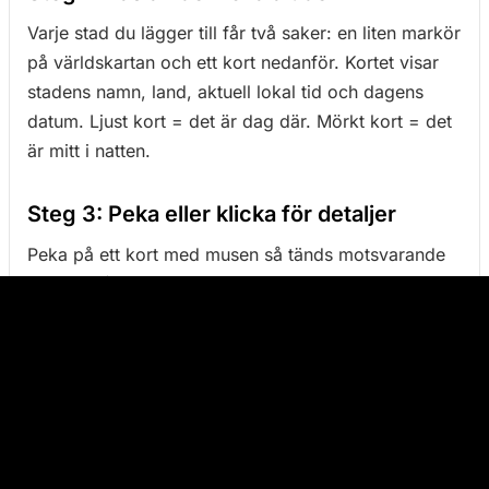
Varje stad du lägger till får två saker: en liten markör
på världskartan och ett kort nedanför. Kortet visar
stadens namn, land, aktuell lokal tid och dagens
datum. Ljust kort = det är dag där. Mörkt kort = det
är mitt i natten.
Steg 3: Peka eller klicka för detaljer
Peka på ett kort med musen så tänds motsvarande
markör på kartan, med en informationsruta som
visar stadens fullständiga namn.
Klicka
på ett kort
för att låsa markeringen på kartan - sidan rullar då
också tillbaka till kartan så att du ser den. Klicka
utanför kartan eller på ett annat kort för att släppa.
Att peka direkt på markören på kartan ger samma
resultat.