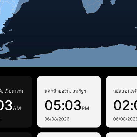
์, เวียดนาม
นครนิวยอร์ก, สหรัฐฯ
ลอสแอนเจลิ
03
05:03
02:
AM
PM
6
06/08/2026
06/08/202