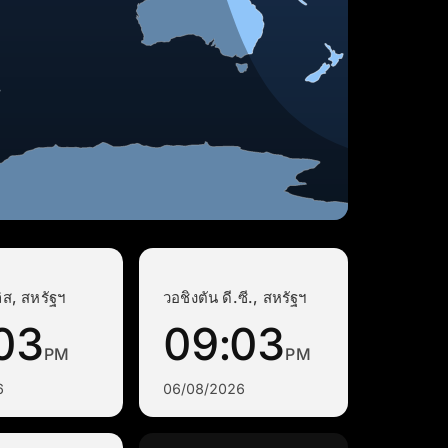
ส, สหรัฐฯ
วอชิงตัน ดี.ซี., สหรัฐฯ
03
09:03
PM
PM
6
06/08/2026