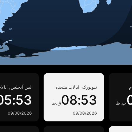
م
نیویورک, ایالات متحده
لس آنجلس, ایالا
05:53
08:53
ب.ظ
ق.ظ
09/08/2026
09/08/2026