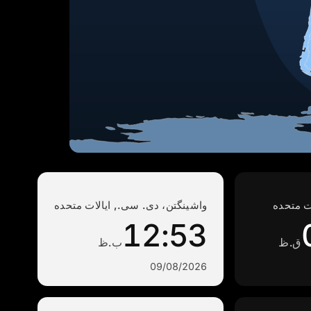
ت متحده
واشینگتن، دی. سی., ایالات متحده
12:53
ق.ظ
ب.ظ
09/08/2026