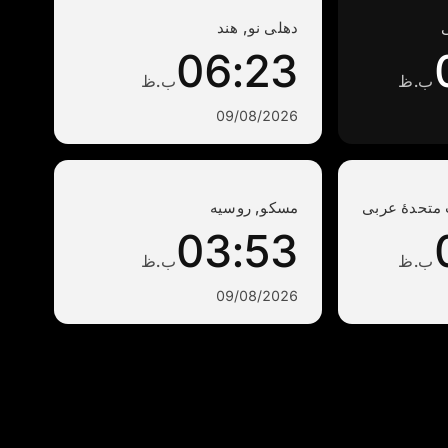
ی
دهلی نو, هند
06:23
ب.ظ
ب.ظ
09/08/2026
متحدهٔ عربی
مسکو, روسیه
03:53
ب.ظ
ب.ظ
09/08/2026