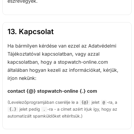
észrevegyék.
13. Kapcsolat
Ha bármilyen kérdése van ezzel az Adatvédelmi
Tájékoztatóval kapcsolatban, vagy azzal
kapcsolatban, hogy a stopwatch-online.com
általában hogyan kezeli az információkat, kérjük,
írjon nekünk:
contact {@} stopwatch-online {.} com
(Levelezőprogramjában cserélje le a
jelet
-ra, a
{@}
@
jelet pedig
-ra - a címet azért írjuk így, hogy az
{.}
.
automatizált spamküldőket eltérítsük.)