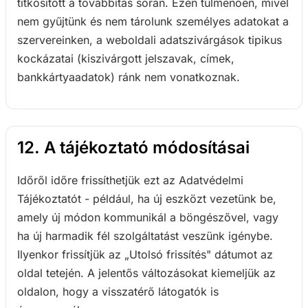
titkosított a továbbítás során. Ezen túlmenően, mivel
nem gyűjtünk és nem tárolunk személyes adatokat a
szervereinken, a weboldali adatszivárgások tipikus
kockázatai (kiszivárgott jelszavak, címek,
bankkártyaadatok) ránk nem vonatkoznak.
12. A tájékoztató módosításai
Időről időre frissíthetjük ezt az Adatvédelmi
Tájékoztatót - például, ha új eszközt vezetünk be,
amely új módon kommunikál a böngészővel, vagy
ha új harmadik fél szolgáltatást veszünk igénybe.
Ilyenkor frissítjük az „Utolsó frissítés" dátumot az
oldal tetején. A jelentős változásokat kiemeljük az
oldalon, hogy a visszatérő látogatók is