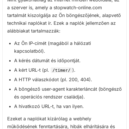
a szerver is, amely a stopwatch-online.com
tartalmát kiszolgálja az Ön böngészőjének, alapvető
technikai naplókat ír. Ezek a naplók jellemzően az
alábbiakat tartalmazzák:
Az Ön IP-címét (magából a hálózati
kapcsolatból).
A kérés dátumát és időpontját.
A kért URL-t (pl.
).
/timer/
A HTTP válaszkódot (pl. 200, 404).
A böngésző user-agent karakterláncát (böngésző
és operációs rendszer családja).
A hivatkozó URL-t, ha van ilyen.
Ezeket a naplókat kizárólag a webhely
működésének fenntartására, hibák elhárítására és