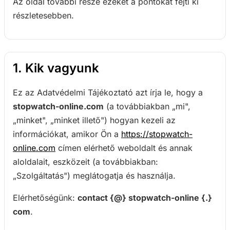
Az oldal további része ezeket a pontokat fejti ki
részletesebben.
1. Kik vagyunk
Ez az Adatvédelmi Tájékoztató azt írja le, hogy a
stopwatch-online.com
(a továbbiakban „mi",
„minket", „minket illető") hogyan kezeli az
információkat, amikor Ön a
https://stopwatch-
online.com
címen elérhető weboldalt és annak
aloldalait, eszközeit (a továbbiakban:
„Szolgáltatás") meglátogatja és használja.
Elérhetőségünk:
contact {@} stopwatch-online {.}
com
.