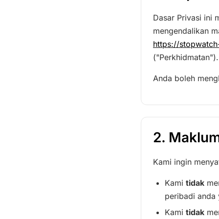
Dasar Privasi in
mengendalikan ma
https://stopwatch
("Perkhidmatan").
Anda boleh meng
2. Maklum
Kami ingin menyat
Kami
tidak
mem
peribadi anda 
Kami
tidak
mem