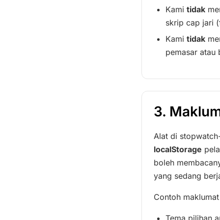
Kami
tidak
men
skrip cap jari 
Kami
tidak
men
pemasar atau 
3. Maklum
Alat di stopwatc
localStorage
pela
boleh membacanya
yang sedang berja
Contoh maklumat 
Tema pilihan a