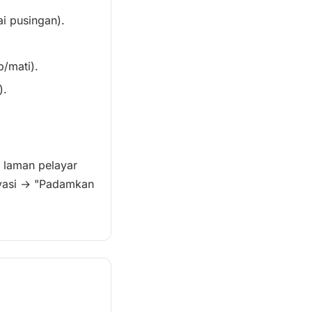
i pusingan).
/mati).
).
 laman pelayar
ivasi → "Padamkan