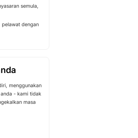
nyasaran semula,
g pelawat dengan
anda
iri, menggunakan
 anda - kami tidak
ngekalkan masa