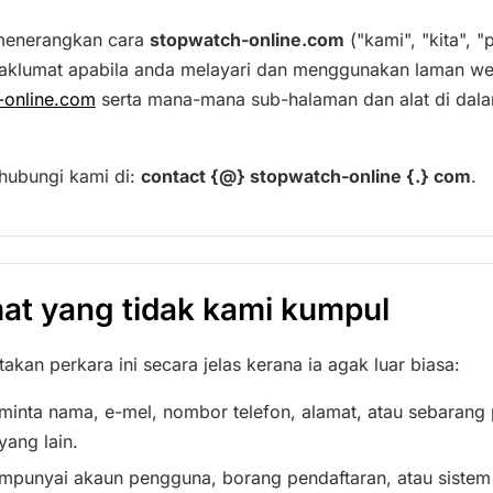
i menerangkan cara
stopwatch-online.com
("kami", "kita", "
klumat apabila anda melayari dan menggunakan laman we
-online.com
serta mana-mana sub-halaman dan alat di dal
hubungi kami di:
contact {@} stopwatch-online {.} com
.
at yang tidak kami kumpul
akan perkara ini secara jelas kerana ia agak luar biasa:
inta nama, e-mel, nombor telefon, alamat, atau sebarang
yang lain.
punyai akaun pengguna, borang pendaftaran, atau sistem