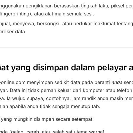
ggunakan pengiklanan berasaskan tingkah laku, piksel pe
(fingerprinting), atau alat main semula sesi.
jual, menyewa, berkongsi, atau bertukar maklumat tentan
broker data.
at yang disimpan dalam pelayar 
h-online.com menyimpan sedikit data pada peranti
anda
send
yar. Data ini tidak pernah keluar dari komputer atau telefon
. Ia wujud supaya, contohnya, jam randik anda masih me
lan apabila anda tidak sengaja menutup tab.
yang mungkin disimpan secara setempat:
nda (gelap, cerah, atau salah satu tema warna).