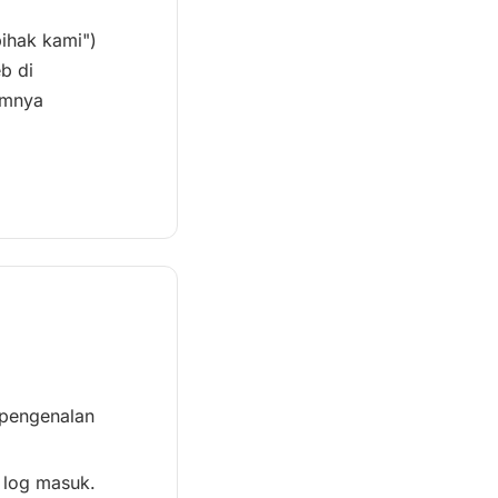
pihak kami")
b di
amnya
 pengenalan
 log masuk.