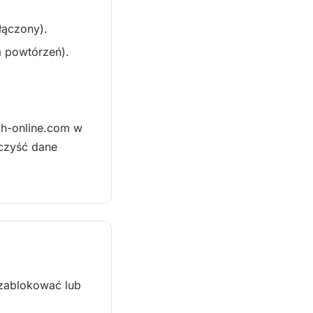
łączony).
a powtórzeń).
ch-online.com w
czyść dane
 zablokować lub