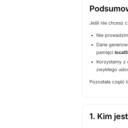
Podsumo
Jeśli nie chcesz 
Nie prowadzim
Dane generowan
pamięci
local
Korzystamy z 
zwykłego udos
Pozostała część 
1. Kim je