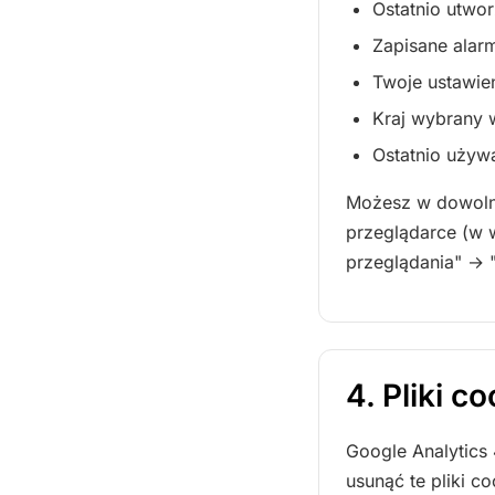
Ostatnio utwor
Zapisane alar
Twoje ustawie
Kraj wybrany 
Ostatnio używ
Możesz w dowolne
przeglądarce (w 
przeglądania" → "P
4. Pliki c
Google Analytics 
usunąć te pliki c