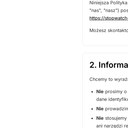
Niniejsza Polityk
"nas", "nasz") po
https://stopwatch
Możesz skontakt
2. Inform
Chcemy to wyraźni
Nie
prosimy o 
dane identyfik
Nie
prowadzimy
Nie
stosujemy 
ani narzędzi re