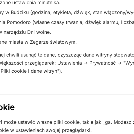
zone ustawienia minutnika.
my w Budziku (godzina, etykieta, dźwięk, stan włączony/wy
nia Pomodoro (własne czasy trwania, dźwięk alarmu, liczb
w narzędziu Dni wolne.
ane miasta w Zegarze światowym.
j chwili usunąć te dane, czyszcząc dane witryny stopwat
większości przeglądarek: Ustawienia → Prywatność → "Wy
liki cookie i dane witryn").
ookie
4 może ustawić własne pliki cookie, takie jak _ga. Możesz
ookie w ustawieniach swojej przeglądarki.