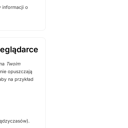
 informacji o
zeglądarce
 na
Twoim
 nie opuszczają
 aby na przykład
międzyczasów).