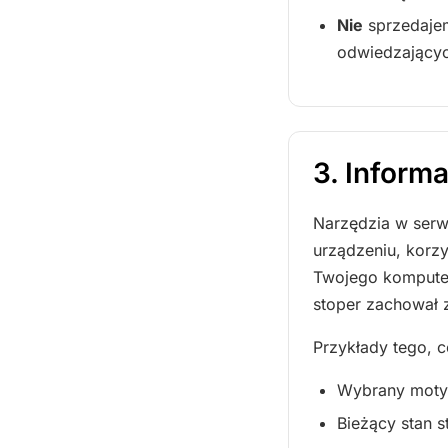
Nie
sprzedajem
odwiedzającyc
3. Inform
Narzędzia w serw
urządzeniu, korz
Twojego komputera
stoper zachował 
Przykłady tego, c
Wybrany motyw
Bieżący stan 