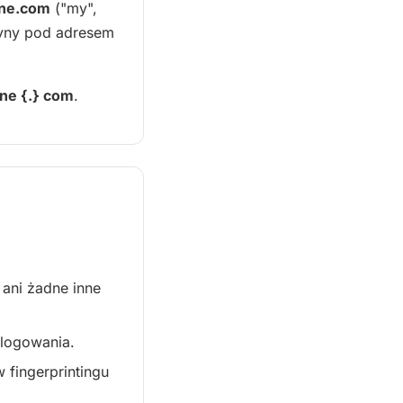
ine.com
("my",
tryny pod adresem
ne {.} com
.
 ani żadne inne
 logowania.
 fingerprintingu