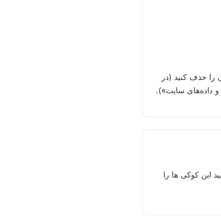
stopwatch-online.c در مرورگرتان آن را حذف کنید (در
 داده‌های سایت»).
_ga را تنظیم کند. می توانید این کوکی ها را