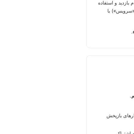
 بازدید و استفاده
«سرویس») با
.
م
.
ارهای بازپخش
به اشتراک