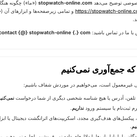
صوصی توضیح می‌دهد
stopwatch-online.com
(«ما») چگونه هنگام
https://stopwatch-online.
و تمامی زیرصفحه‌ها و ابزارهای آن (
.
س با ما در تماس باشید:
contact {@} stopwatch-online {.} com
 غیرمعمول است، می‌خواهیم در موردش شفاف باشیم:
ه تلفن، آدرس یا هیچ شناسه شخصی دیگری از شما درخواست
نمی‌کنی
م ثبت‌نام یا سیستم ورود
نداریم
.
ی، پیکسل‌های هدف‌گیری مجدد، اسکریپت‌های اثرانگشت دیجیتال یا ابز
یم
.
گان را با بازاریاب‌ها یا دلال‌های داده نمی‌فروشیم، اجاره نمی‌دهیم، 