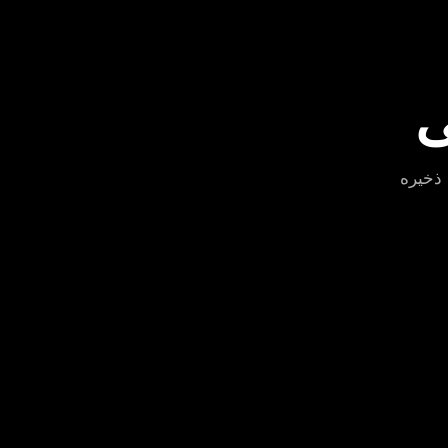
ی
ذخیره