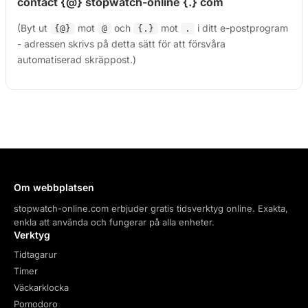
contact {@} stopwatch-online {.} com
(Byt ut
mot
och
mot
i ditt e-postprogram
{@}
@
{.}
.
- adressen skrivs på detta sätt för att försvåra
automatiserad skräppost.)
Om webbplatsen
stopwatch-online.com erbjuder gratis tidsverktyg online. Exakta,
enkla att använda och fungerar på alla enheter.
Verktyg
Tidtagarur
Timer
Väckarklocka
Pomodoro