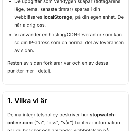
De uppgifter som verktygen skapar (tidtagarens
läge, tema, senaste timrar) sparas i din
webbläsares
localStorage
, på din egen enhet. De
når aldrig oss.
Vi använder en hosting/CDN-leverantör som kan
se din IP-adress som en normal del av leveransen
av sidan.
Resten av sidan förklarar var och en av dessa
punkter mer i detalj.
1. Vilka vi är
Denna integritetspolicy beskriver hur
stopwatch-
online.com
("vi", "oss", "vår") hanterar information
när du besöker och använder webbplatsen på