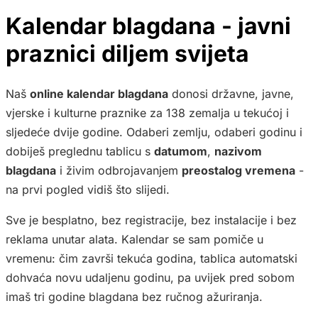
Kalendar blagdana - javni
praznici diljem svijeta
Naš
online kalendar blagdana
donosi državne, javne,
vjerske i kulturne praznike za 138 zemalja u tekućoj i
sljedeće dvije godine. Odaberi zemlju, odaberi godinu i
dobiješ preglednu tablicu s
datumom
,
nazivom
blagdana
i živim odbrojavanjem
preostalog vremena
-
na prvi pogled vidiš što slijedi.
Sve je besplatno, bez registracije, bez instalacije i bez
reklama unutar alata. Kalendar se sam pomiče u
vremenu: čim završi tekuća godina, tablica automatski
dohvaća novu udaljenu godinu, pa uvijek pred sobom
imaš tri godine blagdana bez ručnog ažuriranja.