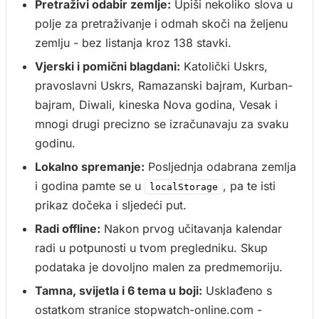
Pretraživi odabir zemlje:
Upiši nekoliko slova u
polje za pretraživanje i odmah skoči na željenu
zemlju - bez listanja kroz 138 stavki.
Vjerski i pomični blagdani:
Katolički Uskrs,
pravoslavni Uskrs, Ramazanski bajram, Kurban-
bajram, Diwali, kineska Nova godina, Vesak i
mnogi drugi precizno se izračunavaju za svaku
godinu.
Lokalno spremanje:
Posljednja odabrana zemlja
i godina pamte se u
, pa te isti
localStorage
prikaz dočeka i sljedeći put.
Radi offline:
Nakon prvog učitavanja kalendar
radi u potpunosti u tvom pregledniku. Skup
podataka je dovoljno malen za predmemoriju.
Tamna, svijetla i 6 tema u boji:
Usklađeno s
ostatkom stranice stopwatch-online.com -