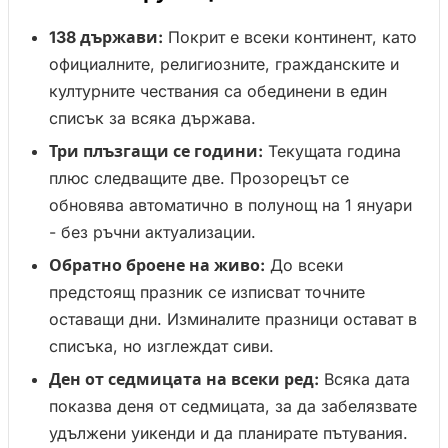
138 държави:
Покрит е всеки континент, като
официалните, религиозните, гражданските и
културните чествания са обединени в един
списък за всяка държава.
Три плъзгащи се години:
Текущата година
плюс следващите две. Прозорецът се
обновява автоматично в полунощ на 1 януари
- без ръчни актуализации.
Обратно броене на живо:
До всеки
предстоящ празник се изписват точните
оставащи дни. Изминалите празници остават в
списъка, но изглеждат сиви.
Ден от седмицата на всеки ред:
Всяка дата
показва деня от седмицата, за да забелязвате
удължени уикенди и да планирате пътувания.