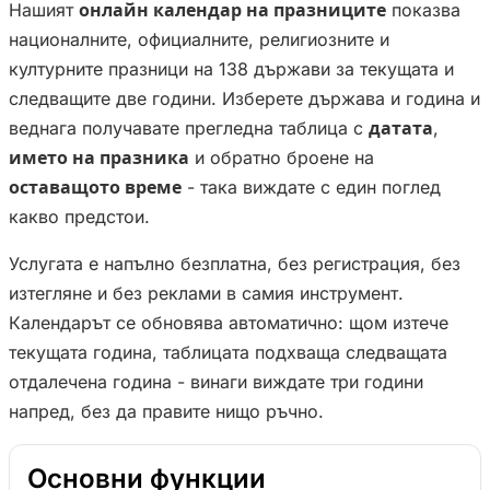
Нашият
онлайн календар на празниците
показва
националните, официалните, религиозните и
културните празници на 138 държави за текущата и
следващите две години. Изберете държава и година и
веднага получавате прегледна таблица с
датата
,
името на празника
и обратно броене на
оставащото време
- така виждате с един поглед
какво предстои.
Услугата е напълно безплатна, без регистрация, без
изтегляне и без реклами в самия инструмент.
Календарът се обновява автоматично: щом изтече
текущата година, таблицата подхваща следващата
отдалечена година - винаги виждате три години
напред, без да правите нищо ръчно.
Основни функции