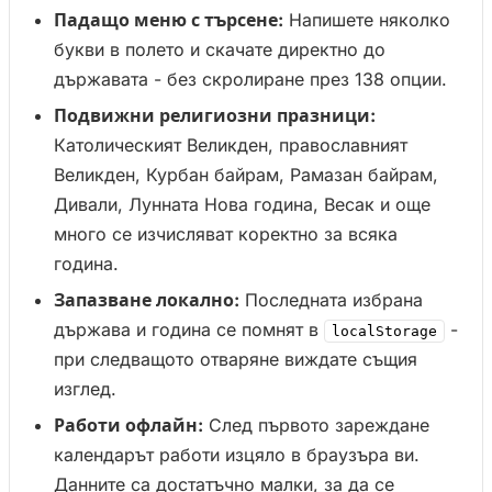
Падащо меню с търсене:
Напишете няколко
букви в полето и скачате директно до
държавата - без скролиране през 138 опции.
Подвижни религиозни празници:
Католическият Великден, православният
Великден, Курбан байрам, Рамазан байрам,
Дивали, Лунната Нова година, Весак и още
много се изчисляват коректно за всяка
година.
Запазване локално:
Последната избрана
държава и година се помнят в
-
localStorage
при следващото отваряне виждате същия
изглед.
Работи офлайн:
След първото зареждане
календарът работи изцяло в браузъра ви.
Данните са достатъчно малки, за да се