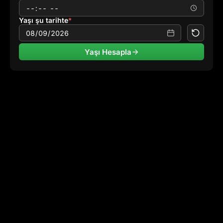
Yaşı şu tarihte
*
Yaşı Hesapla
YIL OLARAK
26 Yıl, 7 Ay, 8 Gün
AY OLARAK
319 Ay, 8 Gün
HAFTA OLARAK
1,388 Hafta, 1 Gün