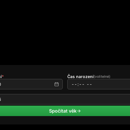
í
*
Čas narození
(volitelné)
Spočítat věk