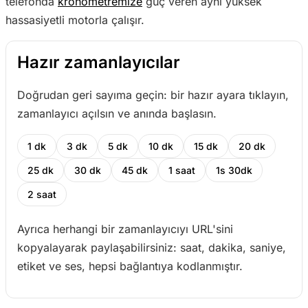
telefonda
kronometremize
güç veren aynı yüksek
hassasiyetli motorla çalışır.
Hazır zamanlayıcılar
Doğrudan geri sayıma geçin: bir hazır ayara tıklayın,
zamanlayıcı açılsın ve anında başlasın.
1 dk
3 dk
5 dk
10 dk
15 dk
20 dk
25 dk
30 dk
45 dk
1 saat
1s 30dk
2 saat
Ayrıca herhangi bir zamanlayıcıyı URL'sini
kopyalayarak paylaşabilirsiniz: saat, dakika, saniye,
etiket ve ses, hepsi bağlantıya kodlanmıştır.