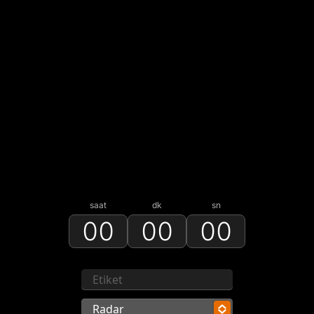
saat
dk
sn
00
00
00
Radar