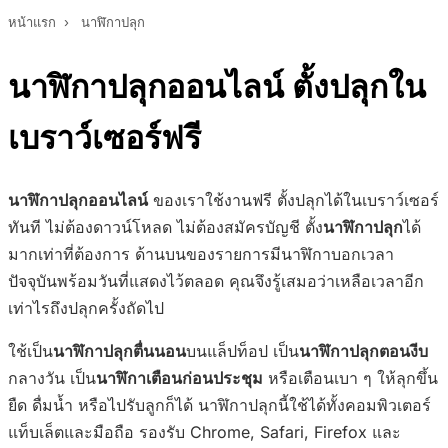
หน้าแรก
›
นาฬิกาปลุก
นาฬิกาปลุกออนไลน์ ตั้งปลุกใน
เบราว์เซอร์ฟรี
นาฬิกาปลุกออนไลน์
ของเราใช้งานฟรี ตั้งปลุกได้ในเบราว์เซอร์
ทันที ไม่ต้องดาวน์โหลด ไม่ต้องสมัครบัญชี ตั้ง
นาฬิกาปลุก
ได้
มากเท่าที่ต้องการ ด้านบนของรายการมีนาฬิกาบอกเวลา
ปัจจุบันพร้อมวันที่แสดงไว้ตลอด คุณจึงรู้เสมอว่าเหลือเวลาอีก
เท่าไรถึงปลุกครั้งถัดไป
ใช้เป็น
นาฬิกาปลุกตื่นนอน
บนแล็ปท็อป เป็น
นาฬิกาปลุกตอนงีบ
กลางวัน เป็น
นาฬิกาเตือนก่อนประชุม
หรือเตือนเบา ๆ ให้ลุกขึ้น
ยืด ดื่มน้ำ หรือไปรับลูกก็ได้ นาฬิกาปลุกนี้ใช้ได้ทั้งคอมพิวเตอร์
แท็บเล็ตและมือถือ รองรับ Chrome, Safari, Firefox และ