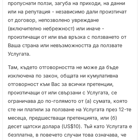
пропуснати ползи, загуба на приходи, на данни
или на репутация - независимо дали произтичат
от договор, непозволено увреждане
(включително небрежност) или иначе -
произтичащи от или във връзка с ползването от
Ваша страна или невъзможността да ползвате
Услугата.
Там, където отговорността не може да бъде
изключена по закон, общата ни кумулативна
отговорност към Вас за всички претенции,
произтичащи от или свързани с Услугата, се
ограничава до по-голямото от (а) сумата, която
сте ни платили за ползване на Услугата през 12-те
месеца, предшестващи претенцията, или (б)
десет щатски долара (US$10). Тъй като Услугата е
безплатна, в повечето случаи това означава, че