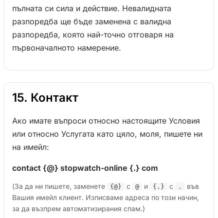
пълната си сила и действие. Невалидната
разпоредба ще бъде заменена с валидна
разпоредба, която най-точно отговаря на
първоначалното намерение.
15. Контакт
Ако имате въпроси относно настоящите Условия
или относно Услугата като цяло, моля, пишете ни
на имейл:
contact {@} stopwatch-online {.} com
(За да ни пишете, заменете
с
и
с
във
{@}
@
{.}
.
Вашия имейл клиент. Изписваме адреса по този начин,
за да възпрем автоматизирания спам.)