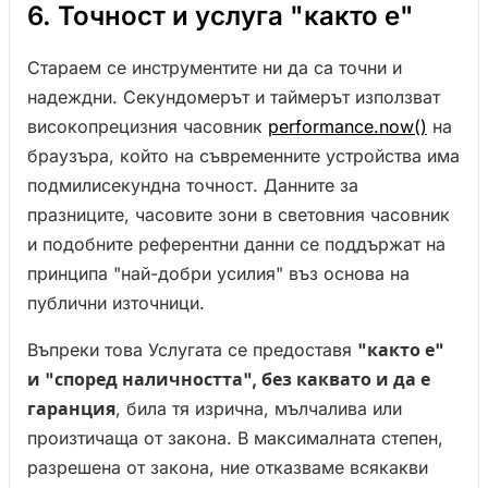
6. Точност и услуга "както е"
Стараем се инструментите ни да са точни и
надеждни. Секундомерът и таймерът използват
високопрецизния часовник
performance.now()
на
браузъра, който на съвременните устройства има
подмилисекундна точност. Данните за
празниците, часовите зони в световния часовник
и подобните референтни данни се поддържат на
принципа "най-добри усилия" въз основа на
публични източници.
Въпреки това Услугата се предоставя
"както е"
и "според наличността", без каквато и да е
гаранция
, била тя изрична, мълчалива или
произтичаща от закона. В максималната степен,
разрешена от закона, ние отказваме всякакви