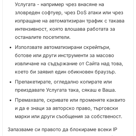
Услугата - например чрез внасяне на
зловреден софтуер, чрез DoS атаки или чрез
изпращане на автоматизиран трафик с такава
интензивност, която влошава работата за
останалите посетители.
Използвате автоматизирани скрейпъри,
ботове или други инструменти за масово
извличане на съдържание от Сайта над това,
което би заявил един обикновен браузър.
Препакетирате, огледално копирате или
преиздавате Услугата така, сякаш е Ваша.
Премахвате, скривате или променяте каквито
и да е знаци за авторско право, търговски
марки или други съобщения за собственост.
Запазваме си правото да блокираме всеки IP