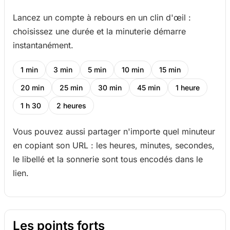
Lancez un compte à rebours en un clin d'œil :
choisissez une durée et la minuterie démarre
instantanément.
1 min
3 min
5 min
10 min
15 min
20 min
25 min
30 min
45 min
1 heure
1 h 30
2 heures
Vous pouvez aussi partager n'importe quel minuteur
en copiant son URL : les heures, minutes, secondes,
le libellé et la sonnerie sont tous encodés dans le
lien.
Les points forts