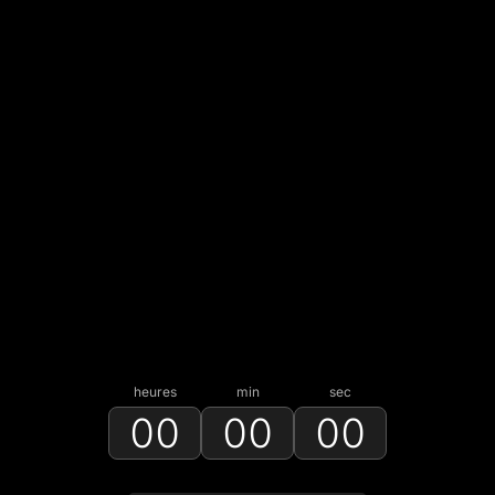
heures
min
sec
00
00
00