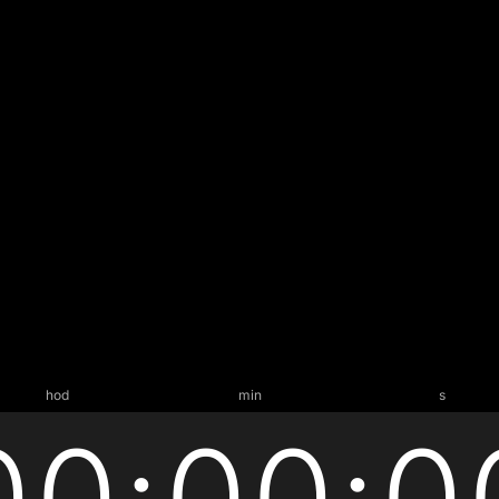
hod
min
s
00
:
00
:
0