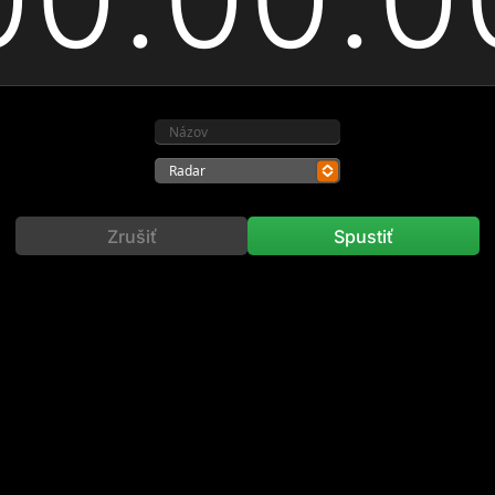
Radar
Zrušiť
Spustiť